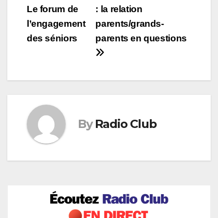
Le forum de
: la relation
de
l’engagement
parents/grands-
l’article
des séniors
parents en questions
By
Radio Club