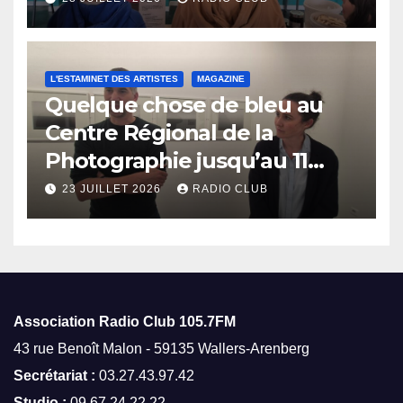
L'ESTAMINET DES ARTISTES
MAGAZINE
Quelque chose de bleu au
Centre Régional de la
Photographie jusqu’au 11
octobre
23 JUILLET 2026
RADIO CLUB
Association Radio Club
105.7FM
43 rue Benoît Malon - 59135 Wallers-Arenberg
Secrétariat :
03.27.43.97.42
Studio :
09.67.24.22.22