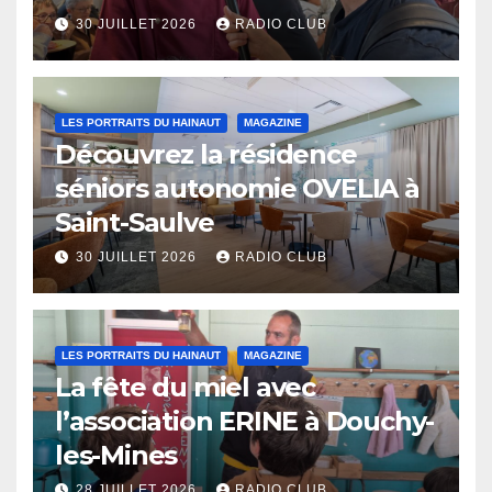
Eaux
30 JUILLET 2026
RADIO CLUB
LES PORTRAITS DU HAINAUT
MAGAZINE
Découvrez la résidence
séniors autonomie OVELIA à
Saint-Saulve
30 JUILLET 2026
RADIO CLUB
LES PORTRAITS DU HAINAUT
MAGAZINE
La fête du miel avec
l’association ERINE à Douchy-
les-Mines
28 JUILLET 2026
RADIO CLUB