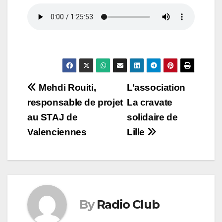
Navigation
Mehdi Rouiti,
L’association
responsable de projet
La cravate
de
au STAJ de
solidaire de
l’article
Valenciennes
Lille
By
Radio Club