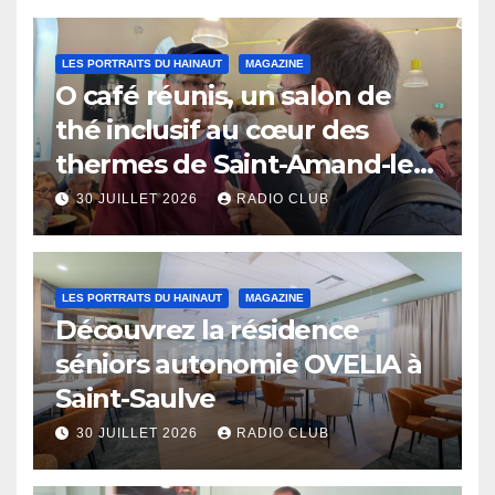
LES PORTRAITS DU HAINAUT
MAGAZINE
O café réunis, un salon de
thé inclusif au cœur des
thermes de Saint-Amand-les-
Eaux
30 JUILLET 2026
RADIO CLUB
LES PORTRAITS DU HAINAUT
MAGAZINE
Découvrez la résidence
séniors autonomie OVELIA à
Saint-Saulve
30 JUILLET 2026
RADIO CLUB