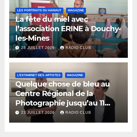
LES PORTRAITS DU HAINAUT
MAGAZINE
La fête du miel avec
l’association ERINE à Douchy-
les-Mines
28 JUILLET 2026
RADIO CLUB
L'ESTAMINET DES ARTISTES
MAGAZINE
Quelque chose de bleu au
Centre Régional de la
Photographie jusqu’au 11
octobre
23 JUILLET 2026
RADIO CLUB