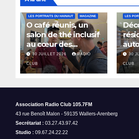
LES PORTRAITS DU HAINAUT
MAGAZINE
LES POR
O café réunis, un
Déco
salon de thé inclusif
rési
au cœur des
aut
thermes de Saint-
à Sa
30 JUILLET 2026
RADIO
30 J
Amand-les-Eaux
CLUB
CLUB
Association Radio Club
105.7FM
43 rue Benoît Malon - 59135 Wallers-Arenberg
Secrétariat :
03.27.43.97.42
Studio :
09.67.24.22.22