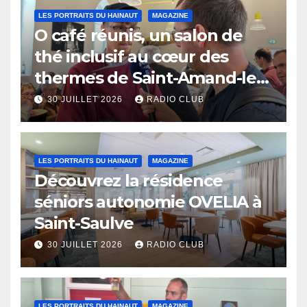
LES PORTRAITS DU HAINAUT
MAGAZINE
O café réunis, un salon de
thé inclusif au cœur des
thermes de Saint-Amand-les-
Eaux
30 JUILLET 2026
RADIO CLUB
LES PORTRAITS DU HAINAUT
MAGAZINE
Découvrez la résidence
séniors autonomie OVELIA à
Saint-Saulve
30 JUILLET 2026
RADIO CLUB
LES PORTRAITS DU HAINAUT
MAGAZINE