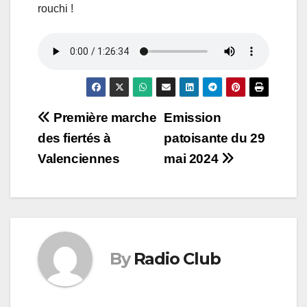
rouchi !
Navigation
Première marche
Emission
des fiertés à
patoisante du 29
de
Valenciennes
mai 2024
l’article
By
Radio Club