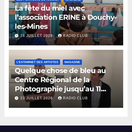
La fête du miel avec
l’association ERINE à Douchy-
les-Mines
28 JUILLET 2026
RADIO CLUB
L'ESTAMINET DES ARTISTES
MAGAZINE
Quelque chose de bleu au
Centre Régional de la
Photographie jusqu’au 11
octobre
23 JUILLET 2026
RADIO CLUB