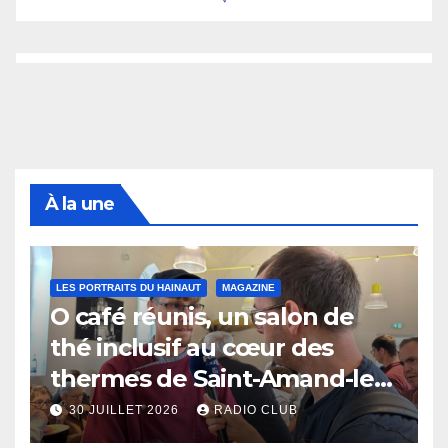
À la une
LES PORTRAITS DU HAINAUT
MAGAZINE
O café réunis, un salon de
thé inclusif au cœur des
thermes de Saint-Amand-les-
Eaux
30 JUILLET 2026
RADIO CLUB