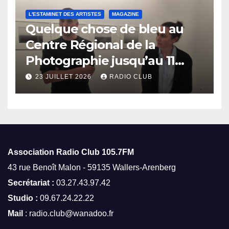
L'ESTAMINET DES ARTISTES
MAGAZINE
Quelque chose de bleu au
Centre Régional de la
Photographie jusqu’au 11
octobre
23 JUILLET 2026
RADIO CLUB
Association Radio Club
105.7FM
43 rue Benoît Malon - 59135 Wallers-Arenberg
Secrétariat :
03.27.43.97.42
Studio :
09.67.24.22.22
Mail
: radio.club@wanadoo.fr