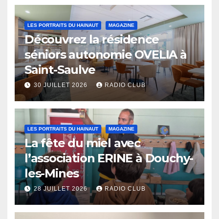
LES PORTRAITS DU HAINAUT
MAGAZINE
Découvrez la résidence
séniors autonomie OVELIA à
Saint-Saulve
30 JUILLET 2026
RADIO CLUB
LES PORTRAITS DU HAINAUT
MAGAZINE
La fête du miel avec
l’association ERINE à Douchy-
les-Mines
28 JUILLET 2026
RADIO CLUB