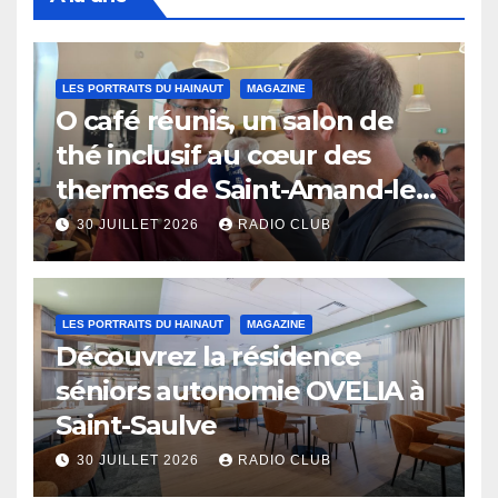
LES PORTRAITS DU HAINAUT
MAGAZINE
O café réunis, un salon de
thé inclusif au cœur des
thermes de Saint-Amand-les-
Eaux
30 JUILLET 2026
RADIO CLUB
LES PORTRAITS DU HAINAUT
MAGAZINE
Découvrez la résidence
séniors autonomie OVELIA à
Saint-Saulve
30 JUILLET 2026
RADIO CLUB