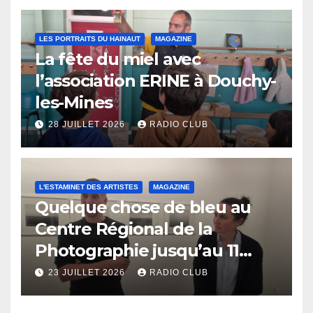
LES PORTRAITS DU HAINAUT
MAGAZINE
La fête du miel avec
l’association ERINE à Douchy-
les-Mines
28 JUILLET 2026
RADIO CLUB
L'ESTAMINET DES ARTISTES
MAGAZINE
Quelque chose de bleu au
Centre Régional de la
Photographie jusqu’au 11
octobre
23 JUILLET 2026
RADIO CLUB