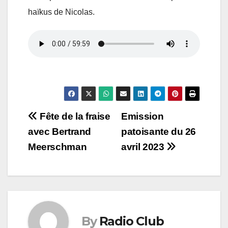
haïkus de Nicolas.
Navigation
Fête de la fraise
Emission
avec Bertrand
patoisante du 26
de
Meerschman
avril 2023
l’article
By
Radio Club