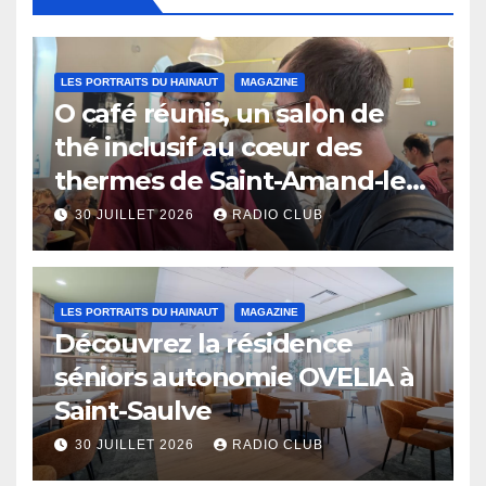
LES PORTRAITS DU HAINAUT
MAGAZINE
O café réunis, un salon de
thé inclusif au cœur des
thermes de Saint-Amand-les-
Eaux
30 JUILLET 2026
RADIO CLUB
LES PORTRAITS DU HAINAUT
MAGAZINE
Découvrez la résidence
séniors autonomie OVELIA à
Saint-Saulve
30 JUILLET 2026
RADIO CLUB