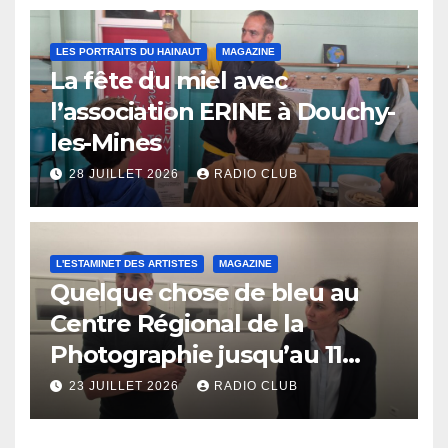
LES PORTRAITS DU HAINAUT
MAGAZINE
La fête du miel avec
l’association ERINE à Douchy-
les-Mines
28 JUILLET 2026
RADIO CLUB
L'ESTAMINET DES ARTISTES
MAGAZINE
Quelque chose de bleu au
Centre Régional de la
Photographie jusqu’au 11
octobre
23 JUILLET 2026
RADIO CLUB