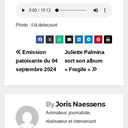
Photo : ©d.delecourt
Navigation
Emission
Juliette Palmina
patoisante du 04
sort son album
de
septembre 2024
« Fragile »
l’article
By
Joris Naessens
Animateur, journaliste,
réalisateur et intervenant