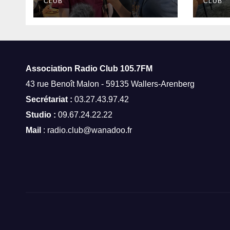
Amand-les-Eaux
CLUB
CLUB
Association Radio Club
105.7FM
43 rue Benoît Malon - 59135 Wallers-Arenberg
Secrétariat :
03.27.43.97.42
Studio :
09.67.24.22.22
Mail
: radio.club@wanadoo.fr