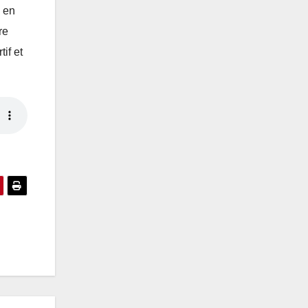
e en
re
if et