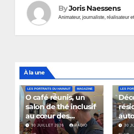
By
Joris Naessens
Animateur, journaliste, réalisateur e
À la une
LES PORTRAITS DU HAINAUT
MAGAZINE
LES POR
O café réunis, un
Déco
salon de thé inclusif
rési
au cœur des
aut
thermes de Saint-
à Sa
30 JUILLET 2026
RADIO
30 J