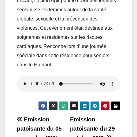
Escaut, l’action Agir pour le cœur des femmes
sensibilise les femmes autour de la santé
globale, sexuelle et la prévention des
violences. Cet évènement était destinée aux
soignantes et résidentes sur les risques
cardiaques. Rencontre lors d’une journée
spéciale dans cette résidence pour seniors
dans le Hainaut.
Navigation
Emission
Emission
patoisante du 05
patoisante du 29
de