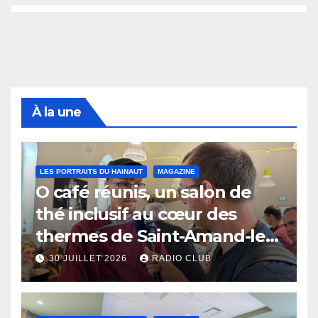
À la une
LES PORTRAITS DU HAINAUT
MAGAZINE
O café réunis, un salon de
thé inclusif au cœur des
thermes de Saint-Amand-les-
Eaux
30 JUILLET 2026
RADIO CLUB