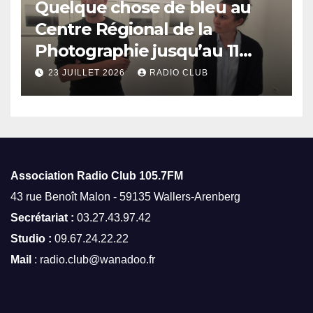
Quelque chose de bleu au
Centre Régional de la
Photographie jusqu’au 11
octobre
23 JUILLET 2026
RADIO CLUB
Association Radio Club
105.7FM
43 rue Benoît Malon - 59135 Wallers-Arenberg
Secrétariat :
03.27.43.97.42
Studio :
09.67.24.22.22
Mail
: radio.club@wanadoo.fr