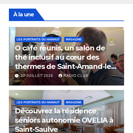
À la une
LES PORTRAITS DU HAINAUT
MAGAZINE
O café réunis, un salon de
thé inclusif au cœur des
thermes de Saint-Amand-les-
Eaux
30 JUILLET 2026
RADIO CLUB
LES PORTRAITS DU HAINAUT
MAGAZINE
Découvrez la résidence
séniors autonomie OVELIA à
Saint-Saulve