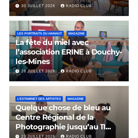
30 JUILLET 2026
RADIO CLUB
LES PORTRAITS DU HAINAUT
MAGAZINE
La fête du miel avec
l’association ERINE à Douchy-
les-Mines
28 JUILLET 2026
RADIO CLUB
L'ESTAMINET DES ARTISTES
MAGAZINE
Quelque chose de bleu au
Centre Régional de la
Photographie jusqu’au 11
octobre
23 JUILLET 2026
RADIO CLUB