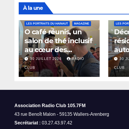
À la une
LES PORTRAITS DU HAINAUT
MAGAZINE
LES POR
O café réunis, un
Déco
salon de thé inclusif
rési
au cœur des
aut
thermes de Saint-
à Sa
30 JUILLET 2026
RADIO
30 J
Amand-les-Eaux
CLUB
CLUB
Association Radio Club
105.7FM
43 rue Benoît Malon - 59135 Wallers-Arenberg
Secrétariat :
03.27.43.97.42