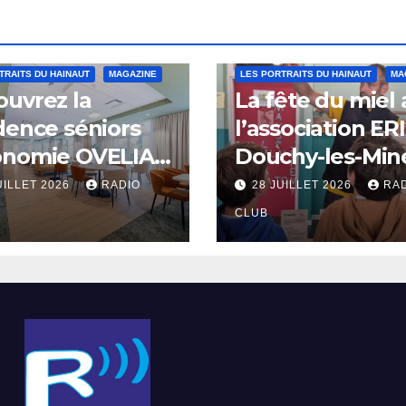
TRAITS DU HAINAUT
MAGAZINE
LES PORTRAITS DU HAINAUT
MA
uvrez la
La fête du miel
dence séniors
l’association ER
onomie OVELIA
Douchy-les-Min
int-Saulve
UILLET 2026
RADIO
28 JUILLET 2026
RA
CLUB