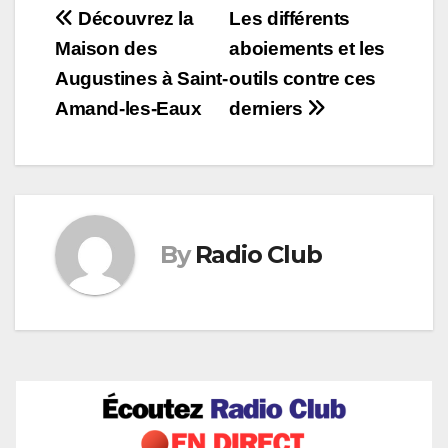
Navigation
Découvrez la
Les différents
Maison des
aboiements et les
de
Augustines à Saint-
outils contre ces
l’article
Amand-les-Eaux
derniers
By
Radio Club