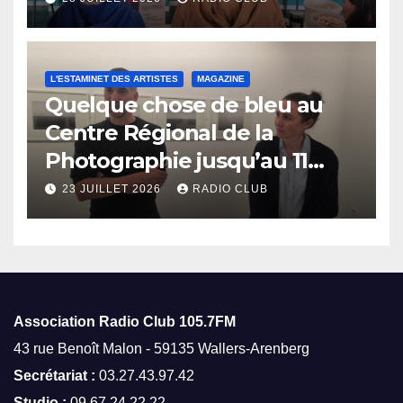
L'ESTAMINET DES ARTISTES
MAGAZINE
Quelque chose de bleu au
Centre Régional de la
Photographie jusqu’au 11
octobre
23 JUILLET 2026
RADIO CLUB
Association Radio Club
105.7FM
43 rue Benoît Malon - 59135 Wallers-Arenberg
Secrétariat :
03.27.43.97.42
Studio :
09.67.24.22.22