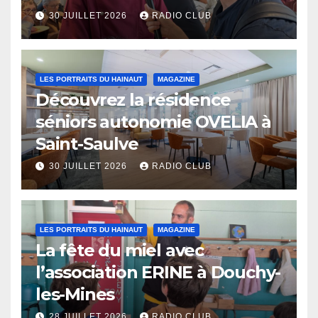
Eaux
30 JUILLET 2026
RADIO CLUB
LES PORTRAITS DU HAINAUT
MAGAZINE
Découvrez la résidence
séniors autonomie OVELIA à
Saint-Saulve
30 JUILLET 2026
RADIO CLUB
LES PORTRAITS DU HAINAUT
MAGAZINE
La fête du miel avec
l’association ERINE à Douchy-
les-Mines
28 JUILLET 2026
RADIO CLUB