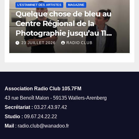
L'ESTAMINET DES ARTISTES
MAGAZINE
Quelque chose de bleu au
Centre Régional de la
Photographie jusqu’au 11
octobre
23 JUILLET 2026
RADIO CLUB
Association Radio Club
105.7FM
43 rue Benoît Malon - 59135 Wallers-Arenberg
Secrétariat :
03.27.43.97.42
Studio :
09.67.24.22.22
Mail
: radio.club@wanadoo.fr