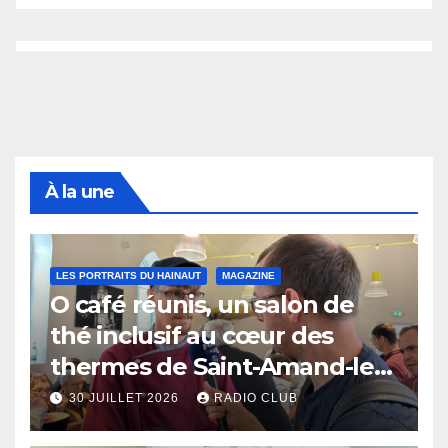
À la une
LES PORTRAITS DU HAINAUT
MAGAZINE
O café réunis, un salon de
thé inclusif au cœur des
thermes de Saint-Amand-les-
Eaux
30 JUILLET 2026
RADIO CLUB