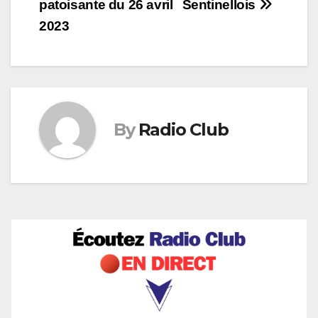
patoisante du 26 avril
Sentinellois
de
2023
l’article
By
Radio Club