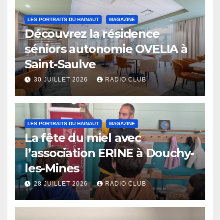
LES PORTRAITS DU HAINAUT
MAGAZINE
Découvrez la résidence
séniors autonomie OVELIA à
Saint-Saulve
30 JUILLET 2026
RADIO CLUB
LES PORTRAITS DU HAINAUT
MAGAZINE
La fête du miel avec
l’association ERINE à Douchy-
les-Mines
28 JUILLET 2026
RADIO CLUB