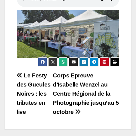
Navigation
Le Festy
Corps Epreuve
des Gueules
d’Isabelle Wenzel au
de
Noires : les
Centre Régional de la
l’article
tributes en
Photographie jusqu’au 5
live
octobre