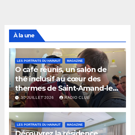
À la une
LES PORTRAITS DU HAINAUT
MAGAZINE
O café réunis, un salon de
thé inclusif au cœur des
thermes de Saint-Amand-les-
Eaux
30 JUILLET 2026
RADIO CLUB
LES PORTRAITS DU HAINAUT
MAGAZINE
Découvrez la résidence