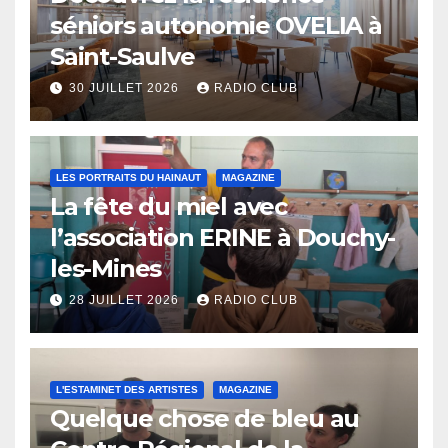
séniors autonomie OVELIA à
Saint-Saulve
30 JUILLET 2026
RADIO CLUB
LES PORTRAITS DU HAINAUT
MAGAZINE
La fête du miel avec
l’association ERINE à Douchy-
les-Mines
28 JUILLET 2026
RADIO CLUB
L'ESTAMINET DES ARTISTES
MAGAZINE
Quelque chose de bleu au