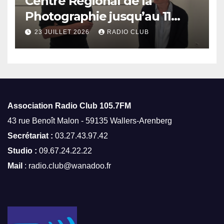
Centre Régional de la
Photographie jusqu’au 11
octobre
23 JUILLET 2026
RADIO CLUB
Association Radio Club
105.7FM
43 rue Benoît Malon - 59135 Wallers-Arenberg
Secrétariat :
03.27.43.97.42
Studio :
09.67.24.22.22
Mail
: radio.club@wanadoo.fr