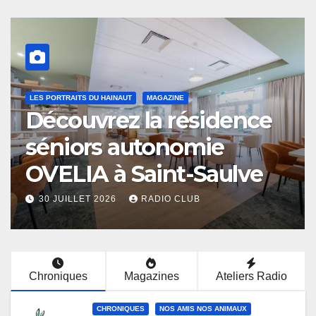
LES PORTRAITS DU HAINAUT
MAGAZINE
Découvrez la résidence
séniors autonomie
OVELIA à Saint-Saulve
30 JUILLET 2026
RADIO CLUB
Chroniques
Magazines
Ateliers Radio
CHRONIQUES
NOS AMIS NOS ANIMAUX