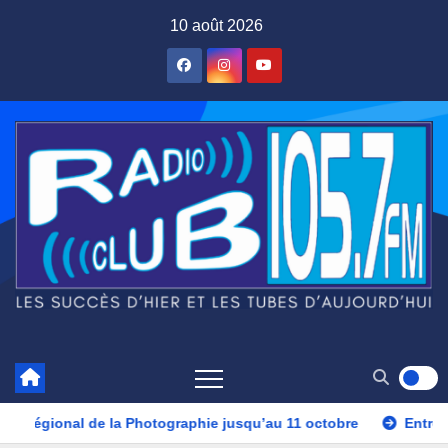
Skip
10 août 2026
to
content
e chose de bleu au Centre Régional de la Photographie jusqu’au