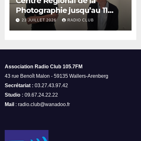
Centre Régional de la
Photographie jusqu’au 11
octobre
23 JUILLET 2026
RADIO CLUB
Association Radio Club
105.7FM
43 rue Benoît Malon - 59135 Wallers-Arenberg
Secrétariat :
03.27.43.97.42
Studio :
09.67.24.22.22
Mail
: radio.club@wanadoo.fr