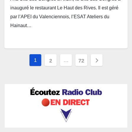
inauguré le restaurant Le Haut des Rives. Il est géré
par l’APEI du Valenciennois, l’ESAT Ateliers du
Hainaut…
Pagination
1
…
2
72
des
publications