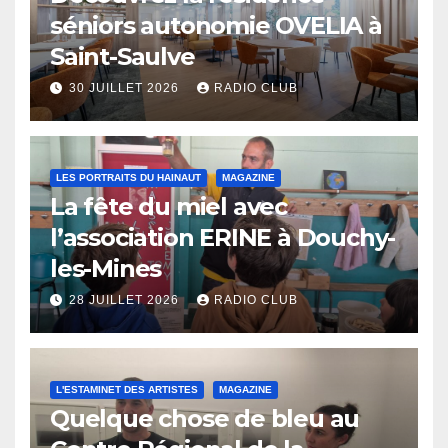
séniors autonomie OVELIA à
Saint-Saulve
30 JUILLET 2026
RADIO CLUB
LES PORTRAITS DU HAINAUT
MAGAZINE
La fête du miel avec
l’association ERINE à Douchy-
les-Mines
28 JUILLET 2026
RADIO CLUB
L'ESTAMINET DES ARTISTES
MAGAZINE
Quelque chose de bleu au