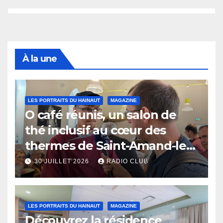
À la une
LES PORTRAITS DU HAINAUT
MAGAZINE
O café réunis, un salon de
thé inclusif au cœur des
thermes de Saint-Amand-les-
Eaux
30 JUILLET 2026
RADIO CLUB
LES PORTRAITS DU HAINAUT
MAGAZINE
Découvrez la résidence